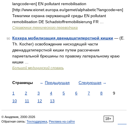
langcode=en] EN pollutant remobilisation
[http://www.eionet.europa.eu/gemet/alphabetic?langcode=en]
Тематики охрана окружающей среды EN pollutant
remobilisation DE Schadstoffremobilisierung FR …
Справочник технического переводчика
Кохера мобилизация двенадцатиперстной кишки
— (Е.
90
Th. Kocher) освобождение нисходящей части
двенадцатиперстной кишки путем рассечения
париетальной брюшины по правому латеральному краю
кишки …
Большой медицинский словарь
Страницы
←
Предыдущая
Следующая
→
1
2
3
4
5
6
7
8
9
10
11
12
13
© Академик, 2000-2026
18+
Обратная связь:
Техподдержка
,
Реклама на сайте