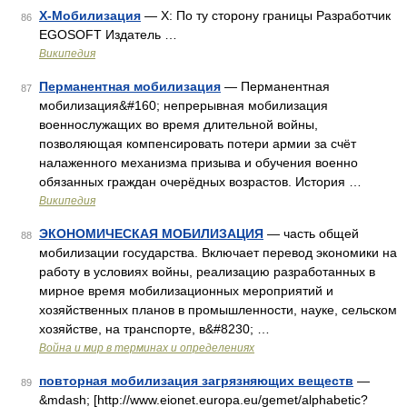
X-Мобилизация
— X: По ту сторону границы Разработчик
86
EGOSOFT Издатель …
Википедия
Перманентная мобилизация
— Перманентная
87
мобилизация&#160; непрерывная мобилизация
военнослужащих во время длительной войны,
позволяющая компенсировать потери армии за счёт
налаженного механизма призыва и обучения военно
обязанных граждан очерёдных возрастов. История …
Википедия
ЭКОНОМИЧЕСКАЯ МОБИЛИЗАЦИЯ
— часть общей
88
мобилизации государства. Включает перевод экономики на
работу в условиях войны, реализацию разработанных в
мирное время мобилизационных мероприятий и
хозяйственных планов в промышленности, науке, сельском
хозяйстве, на транспорте, в&#8230; …
Война и мир в терминах и определениях
повторная мобилизация загрязняющих веществ
—
89
&mdash; [http://www.eionet.europa.eu/gemet/alphabetic?