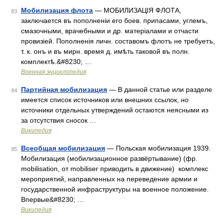
Мобилизация флота
— МОБИЛИЗАЦІЯ ФЛОТА,
83
заключается въ пополненіи его боев. припасами, углемъ,
смазочными, врачебными и др. матеріалами и отчасти
провизіей. Пополненія личн. составомъ флотъ не требуетъ,
т. к. онъ и въ мирн. время д. имѣть таковой въ полн.
комплектѣ.&#8230; …
Военная энциклопедия
Партийная мобилизация
— В данной статье или разделе
84
имеется список источников или внешних ссылок, но
источники отдельных утверждений остаются неясными из
за отсутствия сносок …
Википедия
Всеобщая мобилизация
— Польская мобилизация 1939.
85
Мобилизация (мобилизационное развёртывание) (фр.
mobilisation, от mobiliser приводить в движение) комплекс
мероприятий, направленных на переведение армии и
государственной инфраструктуры на военное положение.
Впервые&#8230; …
Википедия