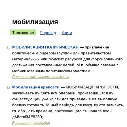
мобилизация
Толкование
Перевод
Книги
МОБИЛИЗАЦИЯ ПОЛИТИЧЕСКАЯ
— привлечение
81
политическим лидером группой или правительством
материальных или людских ресурсов для форсированного
достижения поставленных целей. М.п. обычно связана с
мобилизованным политическим участием …
Политология: словарь-справочник
Мобилизация крепости
— МОБИЛИЗАЦІЯ КРѢПОСТИ,
82
заключаетъ въ себѣ всѣ операціи, производящіяся въ
существующей уже кр сти для приведенія ея въ полную
боевую готовн ть. М ный періодъ для кажд. кр сти зависитъ,
гл. обр., отъ времени, протекающаго съ начала воен.
дѣйствій&#8230; …
Военная энциклопедия